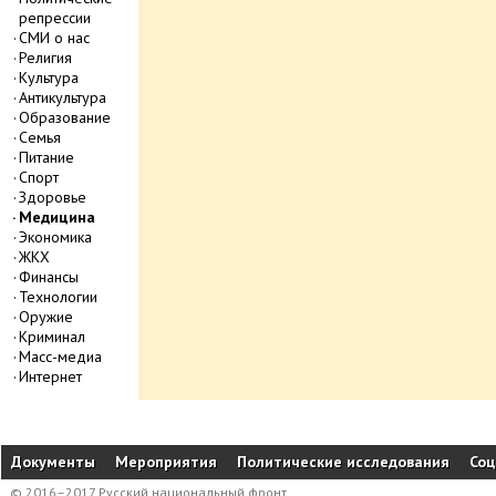
репрессии
СМИ о нас
Религия
Культура
Антикультура
Образование
Семья
Питание
Спорт
Здоровье
Медицина
Экономика
ЖКХ
Финансы
Технологии
Оружие
Криминал
Масс-медиа
Интернет
Документы
Мероприятия
Политические исследования
Соц
© 2016–2017 Русский национальный фронт