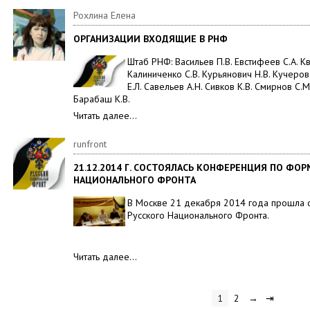
Рохлина Елена
ОРГАНИЗАЦИИ ВХОДЯЩИЕ В РНФ
Штаб РНФ: Васильев П.В. Евстифеев С.А. Кв
Калиниченко С.В. Курьянович Н.В. Кучеров
Е.Л. Савельев А.Н. Сивков К.В. Смирнов С.М
Барабаш К.В.
Читать далее…
runfront
21.12.2014 Г. СОСТОЯЛАСЬ КОНФЕРЕНЦИЯ ПО Ф
НАЦИОНАЛЬНОГО ФРОНТА
В Москве 21 декабря 2014 года прошла
Русского Национального Фронта.
Читать далее…
1
2
→
⇥