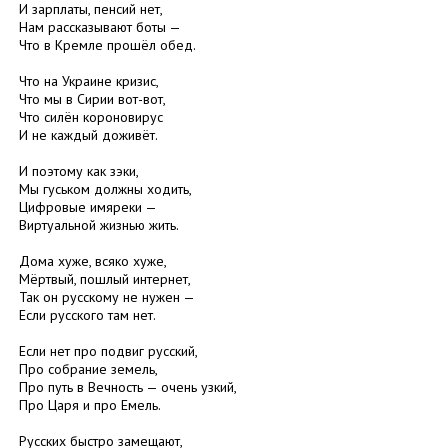
И зарплаты, пенсий нет,
Нам рассказывают боты —
Что в Кремле прошёл обед.
Что на Украине кризис,
Что мы в Сирии вот-вот,
Что силён короновирус
И не каждый доживёт.
И поэтому как зэки,
Мы гуськом должны ходить,
Цифровые имяреки —
Виртуальной жизнью жить.
Дома хуже, всяко хуже,
Мёртвый, пошлый интернет,
Так он русскому не нужен —
Если русского там нет.
Если нет про подвиг русский,
Про собрание земель,
Про путь в Вечность — очень узкий,
Про Царя и про Емель.
Русских быстро замещают,