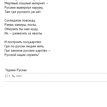
Мёртвый, пошлый интернет —
Русских вывернул наружу,
Там где русского уж нет.
Соглядатаи повсюду,
Рамки, камеры, посты,
Обнулить бы нам иуду,
Их — развесить за хвосты.
И построить государство:
Где по-русски людям жить,
Где законов русских царство —
Русской нации служить!
Чуркин Руслан
0
2884