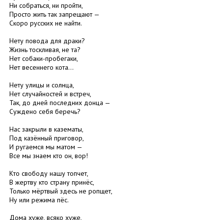
Ни собраться, ни пройти,
Просто жить так запрещают —
Скоро русских не найти.
Нету повода для драки?
Жизнь тоскливая, не та?
Нет собаки-пробегаки,
Нет весеннего кота…
Нету улицы и солнца,
Нет случайностей и встреч,
Так, до дней последних донца —
Суждено себя беречь?
Нас закрыли в казематы,
Под казённый приговор,
И ругаемся мы матом —
Все мы знаем кто он, вор!
Кто свободу нашу топчет,
В жертву кто страну принёс,
Только мёртвый здесь не ропщет,
Ну или режима пёс.
Дома хуже, всяко хуже,