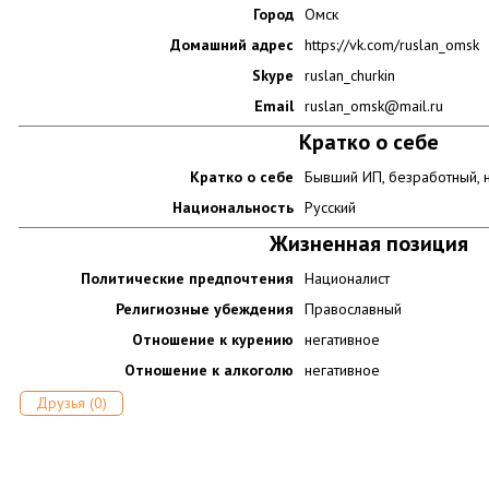
Город
Омск
Домашний адрес
https://vk.com/ruslan_omsk
Skype
ruslan_churkin
Email
ruslan_omsk@mail.ru
Кратко о себе
Кратко о себе
Бывший ИП, безработный, 
Национальность
Русский
Жизненная позиция
Политические предпочтения
Националист
Религиозные убеждения
Православный
Отношение к курению
негативное
Отношение к алкоголю
негативное
Друзья (0)