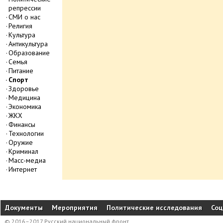
репрессии
СМИ о нас
Религия
Культура
Антикультура
Образование
Семья
Питание
Спорт
Здоровье
Медицина
Экономика
ЖКХ
Финансы
Технологии
Оружие
Криминал
Масс-медиа
Интернет
Документы
Мероприятия
Политические исследования
Соц
© 2016–2017 Русский национальный фронт