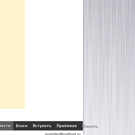
вости
Блоги
Вступить
Приёмная
Помочь
orgotdel@runfront.ru