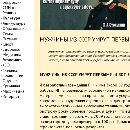
репрессии
СМИ о нас
Религия
Культура
Антикультура
Образование
Семья
МУЖЧИНЫ ИЗ СССР УМРУТ ПЕРВЫМ
Питание
Спорт
Здоровье
Животное приспосабливается и выживает для того, 
Медицина
живёт для достижения цели. Русский человек, ставит
Экономика
живёт, а если понадобится и умрёт. Личная же цель 
ЖКХ
Финансы
МУЖЧИНЫ ИЗ СССР УМРУТ ПЕРВЫМИ, И ВОТ З
Технологии
Оружие
Я безработный гражданин РФ, и мне скоро 52 год
Криминал
работал ИП, управляющим собственной маленько
Масс-медиа
материалами с частичным производством и услуга
Интернет
современная внутренняя отделка жилья для сред
высокотехнологичными, высококачественными, эко
быстрому росту объёмов продаж, я думал, что в
станет средним классом. Но с 2009 года по наст
нашем городе упали примерно в 100 раз. Я, как
строительства, полностью разорился.