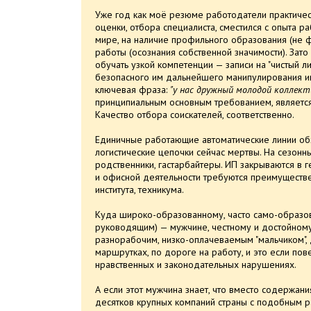
Уже год как моё резюме работодатели практически
оценки, отбора специалиста, сместился с опыта 
мире, на наличие профильного образования (не фа
работы (осознания собственной значимости). Зат
обучать узкой компетенции — записи на "чистый л
безопасного им дальнейшего манипулирования ин
ключевая фраза:
"у нас дружный молодой коллекти
принципиальным основным требованием, является
Качество отбора соискателей, соответственно.
Единичные работающие автоматические линии об
логистические цепочки сейчас мертвы. На сезонны
родственники, гастарбайтеры. ИП закрываются в г
и офисной деятельности требуются преимуществ
института, техникума.
Куда широко-образованному, часто само-образов
руководящим) — мужчине, честному и достойному
разнорабочим, низко-оплачеваемым "мальчиком", 
маршрутках, по дороге на работу, и это если пов
нравственных и законодательных нарушениях.
А если этот мужчина знает, что вместо содержани
десятков крупных компаний страны с подобным р