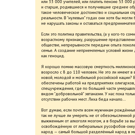
или 33 000 учителей, или платить пенсию 53 000
и старше, родившиеся и получившие среднее обр
такое человеческое достоинство и социальная с
реальности. В "нулевых" годах они хотя бы могли
не нарушать законы и оставаться предпринимате
Если это политика правительства, (а у кого-то со
возрастному признаку, разрушение представлений
обществе, непрерывности передачи опыта покол
семье. А создание неприемлемых условий жизни 
как геноцид.
Я хорошо помню массовую смертность миллионов
возросло с 8 до 110 человек. Не это ли имеют в
новой, молодой и мобильной российской нации? 
обеспечены работой на предприятиях олигархов, т
спецучреждения, где по большей части умерщвля
видом "добровольной" эвтаназии. У нас пока тол
отсутствии рабочих мест. Лиха беда начало...
Вот думаю, если почти всем мужчинам рождённым
так не лучше ли умереть: не от обезсмысленной 
выжженным от алкоголя мозгом, а в борьбе за вы
освобождённую от либеральных русофобов-оккуп
народ — самый большой разделённый народ в мир