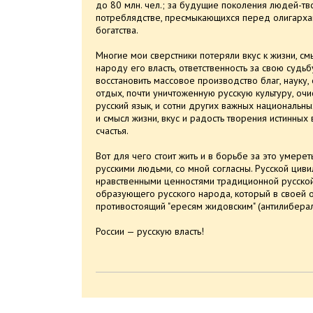
до 80 млн. чел.; за будущие поколения людей-тв
потреблядстве, пресмыкающихся перед олигарха
богатства.
Многие мои сверстники потеряли вкус к жизни, смы
народу его власть, ответственность за свою судь
восстановить массовое производство благ, науку,
отдых, почти уничтоженную русскую культуру, очи
русский язык, и сотни других важных национальны
и смысл жизни, вкус и радость творения истинны
счастья.
Вот для чего стоит жить и в борьбе за это умереть
русскими людьми, со мной согласны. Русской циви
нравственными ценностями традиционной русской
образующего русского народа, который в своей 
противостоящий "ересям жидовским" (антилиберал
России — русскую власть!