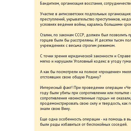
Бандитизм, организация восстания, сотрудничеств
Участие в антисоветских подпольных организация
преступлений, укрывательство преступников, недо
условиях ведения войны, карались большими сро
Сталин, по законам СССР, должен был позволить 
горцев были бы расстреляны. И десятки тысяч по
учреждениях с весьма строгим режимом.
С точки зрения юридической законности и Справе
мягко и нарушили Уголовный кодекс в угоду гум
А как бы посмотрели на полное «прощение» милл
отстоявших свою общую Родину?
Интересный факт! При проведении операции «Че
году были убиты при сопротивлении или попытке 
сопротивления «воинственные горцы» не оказали,
продемонстрировать свою силу и твердость, как 
знали свою Вину.
Еще одна особенность операции - на помощь в вы
были рады избавиться от беспокойных соседей.