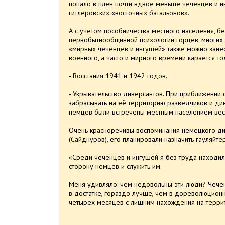
попало в плен почти вдвое меньше чеченцев и ин
гитлеровских «восточных батальонов».
А с учетом пособничества местного населения, бе
первобытнообщинной психологии горцев, многих
«мирных чеченцев и ингушей» также можно занест
военного, а часто и мирного времени карается то
- Восстания 1941 и 1942 годов.
- Укрывательство диверсантов. При приближении 
забрасывать на её территорию разведчиков и ди
немцев были встречены местным населением вес
Очень красноречивы воспоминания немецкого див
(Сайднуров), его планировали назначить гауляйт
«Среди чеченцев и ингушей я без труда находил
сторону немцев и служить им.
Меня удивляло: чем недовольны эти люди? Чечен
в достатке, гораздо лучше, чем в дореволюцион
четырёх месяцев с лишним нахождения на терри