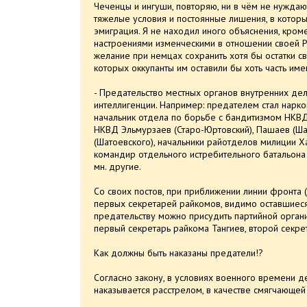
Чеченцы и ингуши, повторяю, ни в чём не нуждаю
тяжелые условия и постоянные лишения, в которы
эмиграция. Я не находил иного объяснения, кроме
настроениями изменческими в отношении своей 
желание при немцах сохранить хотя бы остатки св
которых оккупанты им оставили бы хоть часть им
- Предательство местных органов внутренних дел
интеллигенции. Например: предателем стал нарк
начальник отдела по борьбе с бандитизмом НКВД
НКВД Эльмурзаев (Старо-Юртовский), Пашаев (Ша
(Шатоевского), начальники райотделов милиции Ха
командир отдельного истребительного батальон
мн. другие.
Со своих постов, при приближении линии фронта (
первых секретарей райкомов, видимо оставшиес
предательству можно присудить партийной орган
первый секретарь райкома Тангиев, второй секре
Как должны быть наказаны предатели!?
Согласно закону, в условиях военного времени д
наказывается расстрелом, в качестве смягчающей