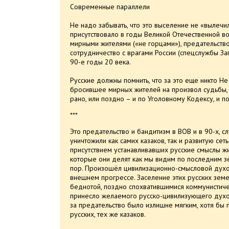
Современные параллели
Не надо забывать, что это выселение не «вылечил
присутствовало в годы Великой Отечественной во
мирными жителями («не горцами»), предательство
сотрудничество с врагами России (спецслужбы Зап
90-е годы 20 века.
Русские должны помнить, что за это еще никто Не
бросившее мирных жителей на произвол судьбы, 
рано, или поздно – и по Уголовному Кодексу, и п
***
Это предательство и бандитизм в ВОВ и в 90-х, с
уничтожили как самих казаков, так и развитую сеть
присутствием устанавливавших русские смыслы жи
которые они делят как мы видим по последним з
пор. Произошёл цивилизационно-смысловой духов
внешнем прогрессе. Заселение этих русских зем
беднотой, поздно спохватившимися коммунистиче
принесло желаемого русско-цивилизующего духов
за предательство было излишне мягким, хотя бы
русских, тех же казаков.