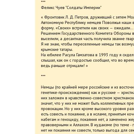
***
Феликс Чуев "Солдаты Империи"
« Фронтовик Л. Д. Петров, друживший с зятем Мол
Автономную Республику немцев Поволжья наши в
форму. «Своих» встретили как своих — ожидали..
Решением Государственного Комитета Обороны в
выселили, а десантная часть получила звание гва
Я не знаю, чтобы переселенные немцы так возмущ
крымские татары.
На юбилее Расула Гамзатова в 1993 году я сид
слышал, как он с гордостью сообщил, что во вре
ведь раньше отрицали! »
***
Немцы (по крайней мере российские и из восточн
генетике-происхождению) как и русские — христиан
них заложен в нравственно-совестном христианск
значит, что у них не может быть коллективных пр
провокации. Но у них кроме высокого уровня ра
есть совесть и покаяние, а в исламе, принятым 
набегам и геноциду, покаяния нет, а заменено ж
правоверными и Аллахом. В иудаизме (по теме - 
нет ни покаяния ни совести, только выгода для се