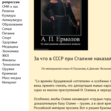
репрессии
СМИ о нас
Религия
Культура
Антикультура
Образование
Семья
Питание
Спорт
Здоровье
Медицина
Экономика
ЖКХ
За что в СССР при Сталине наказа
Финансы
Технологии
Оружие
По материалам книги И.Пыхалова, А.Дюкова "Великая
Криминал
Масс-медиа
"Со времён Хрущевской «оттепели» и особенно п
Интернет
века, принято считать, что депортация малых на
одно из многих преступлений И. Сталина, в черед
Особенно, якобы Сталин ненавидел «гордых горц
доказательную базу Сталин – грузин, а в своё в
Российской империи просила. Вот и решил Красный 