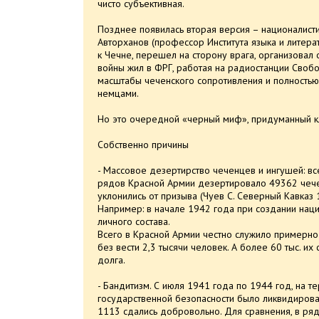
чисто субъективная.
Позднее появилась вторая версия – националисти
Авторханов (профессор Института языка и литера
к Чечне, перешел на сторону врага, организовал
войны жил в ФРГ, работая на радиостанции Свобо
масштабы чеченского сопротивления и полностью
немцами.
Но это очередной «черный миф», придуманный кл
Собственно причины
- Массовое дезертирство чеченцев и ингушей: вс
рядов Красной Армии дезертировало 49362 чече
уклонились от призыва (Чуев С. Северный Кавказ 
Например: в начале 1942 года при создании нац
личного состава.
Всего в Красной Армии честно служило примерно 
без вести 2,3 тысячи человек. А более 60 тыс. и
долга.
- Бандитизм. С июля 1941 года по 1944 год, на 
государственной безопасности было ликвидирова
1113 сдались добровольно. Для сравнения, в ря