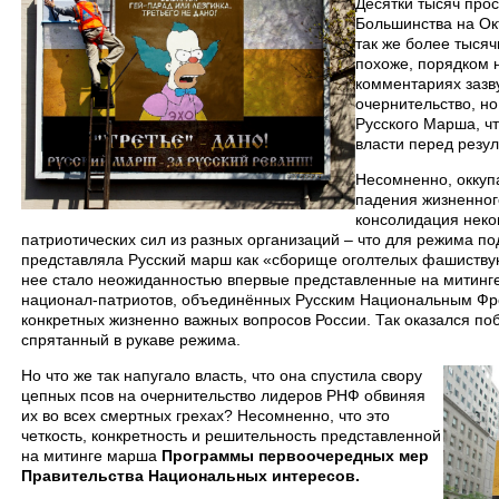
Десятки тысяч про
Большинства на Окт
так же более тысяч
похоже, порядком н
комментариях зазв
очернительство, н
Русского Марша, ч
власти перед резу
Несомненно, оккуп
падения жизненног
консолидация неко
патриотических сил из разных организаций – что для режима п
представляла Русский марш как «сборище оголтелых фашиствую
нее стало неожиданностью впервые представленные на митинг
национал-патриотов, объединённых Русским Национальным Фр
конкретных жизненно важных вопросов России. Так оказался п
спрятанный в рукаве режима.
Но что же так напугало власть, что она спустила свору
цепных псов на очернительство лидеров РНФ обвиняя
их во всех смертных грехах? Несомненно, что это
четкость, конкретность и решительность представленной
на митинге марша
Программы первоочередных мер
Правительства Национальных интересов.