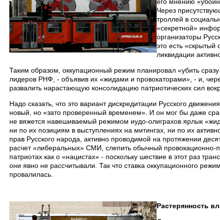
его мнению «убойн
Через присутствую
троллей в социаль
«секретной» инфор
организаторы Русс
это есть «скрытый
ликвидации активно
Таким образом, оккупационный режим планировал «убить сразу 
лидеров РНФ, - объявив их «жидами и провокаторами», - и, че
развалить нарастающую консолидацию патриотических сил вокр
Надо сказать, что это вариант дискредитации Русского движен
новый, но «зато проверенный временем». И он мог бы даже срабо
не вяжется навешиваемый режимом иудо-олиграхов ярлык «жид
ни по их позициям в выступлениях на митингах, ни по их актив
прав Русского народа, активно проводимой на протяжении деся
расчет «либеральных» СМИ, слепить обычный провокационно-
патриотах как о «нацистах» - поскольку шествие в этот раз тра
они явно не рассчитывали. Так что ставка оккупационного режи
провалилась.
Растерянность вл