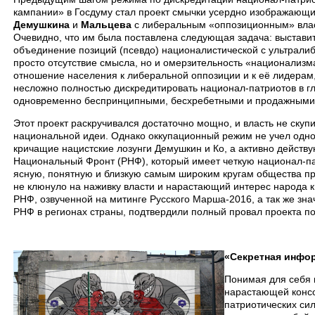
кампании» в Госдуму стал проект смычки усердно изображающи
Демушкина
и
Мальцева
с либеральным «оппозиционным» влас
Очевидно, что им была поставлена следующая задача: выстави
объединение позиций (псевдо) националистической с ультралиб
просто отсутствие смысла, но и омерзительность «национализм
отношение населения к либеральной оппозиции и к её лидерам,
несложно полностью дискредитировать национал-патриотов в гл
одновременно беспринципными, бесхребетными и продажным
Этот проект раскручивался достаточно мощно, и власть не скуп
национальной идеи. Однако оккупационный режим не учел одног
кричащие нацистские лозунги Демушкин и Ко, а активно действ
Национальный Фронт (РНФ), который имеет четкую национал-па
ясную, понятную и близкую самым широким кругам общества п
не клюнуло на наживку власти и нарастающий интерес народа 
РНФ, озвученной на митинге Русского Марша-2016, а так же зн
РНФ в регионах страны, подтвердили полный провал проекта по
«Секретная инфо
Понимая для себя 
нарастающей конс
патриотических си