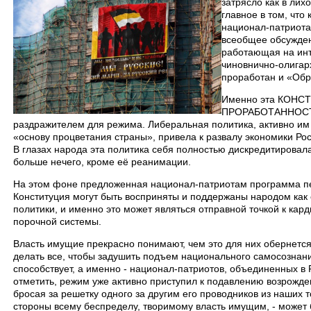
затрясло как в лих
главное в том, что
национал-патриота
всеобщее обсужден
работающая на инт
чиновнично-олигарх
проработан и «Обр
Именно эта КОНС
ПРОРАБОТАННОСТЬ
раздражителем для режима. Либеральная политика, активно им
«основу процветания страны», привела к развалу экономики Ро
В глазах народа эта политика себя полностью дискредитировала
больше нечего, кроме её реанимации.
На этом фоне предложенная национал-патриотам программа п
Конституция могут быть восприняты и поддержаны народом как
политики, и именно это может являться отправной точкой к ка
порочной системы.
Власть имущие прекрасно понимают, чем это для них обернетс
делать все, чтобы задушить подъем национального самосознани
способствует, а именно - национал-патриотов, объединенных в
отметить, режим уже активно приступил к подавлению возрожд
бросая за решетку одного за другим его проводников из наших
стороны всему беспределу, творимому власть имущим, - может 