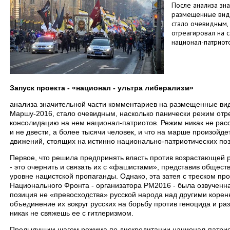
После анализа зн
размещенные вид
стало очевидным,
отреагировал на 
национал-патриот
Запуск проекта - «национал - ультра либерализм»
анализа значительной части комментариев на размещенные ви
Маршу-2016, стало очевидным, насколько панически режим отр
консолидацию на нем национал-патриотов. Режим никак не расс
и не двести, а более тысячи человек, и что на марше произойд
движений, стоящих на истинно национально-патриотических по
Первое, что решила предпринять власть против возрастающей 
- это очернить и связать их с «фашистами», представив общес
уровне нацистской пропаганды. Однако, эта затея с треском пр
Национального Фронта - организатора РМ2016 - была озвученна
позиция не «превосходства» русской народа над другими коре
объединение их вокруг русских на борьбу против геноцида и разв
никак не свяжешь ее с гитлеризмом.
Предыдущим шагом режима по дискредитации национал-патрио