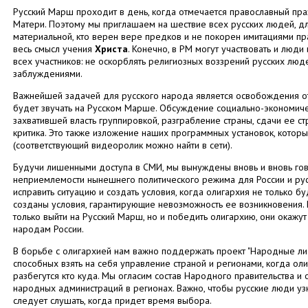
Русский Марш проходит в день, когда отмечается православный пра
Матери. Поэтому мы приглашаем на шествие всех русских людей, д
материальной, кто верен вере предков и не покорен имитациями пр
весь смысл учения
Христа
. Конечно, в РМ могут участвовать и люди
всех участников: не оскорблять религиозных воззрений русских люде
заблуждениями.
Важнейшей задачей для русского народа является освобождения от 
будет звучать на Русском Марше. Обсуждение социально-экономич
захватившей власть группировкой, разграбление страны, сдачи ее ст
критика. Это также изложение наших программных установок, кото
(соответствующий видеоролик можно найти в сети).
Будучи лишенными доступа в СМИ, мы вынуждены вновь и вновь гов
неприемлемости нынешнего политического режима для России и русск
исправить ситуацию и создать условия, когда олигархия не только бу
созданы условия, гарантирующие невозможность ее возникновения. Е
только выйти на Русский Марш, но и победить олигархию, они окаж
народам России.
В борьбе с олигархией нам важно поддержать проект "Народные л
способных взять на себя управление страной и регионами, когда ол
разбегутся кто куда. Мы огласим состав Народного правительства 
народных администраций в регионах. Важно, чтобы русские люди узна
следует слушать, когда придет время выбора.