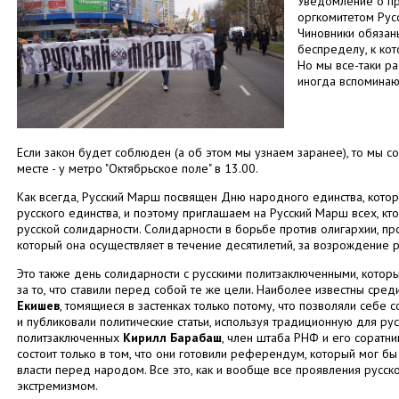
Уведомление о п
оргкомитетом Рус
Чиновники обязаны
беспределу, к кот
Но мы все-таки ра
иногда вспоминают
Если закон будет соблюден (а об этом мы узнаем заранее), то мы 
месте - у метро "Октябрьское поле" в 13.00.
Как всегда, Русский Марш посвящен Дню народного единства, кото
русского единства, и поэтому приглашаем на Русский Марш всех, кто
русской солидарности. Солидарности в борьбе против олигархии, пр
который она осуществляет в течение десятилетий, за возрождение р
Это также день солидарности с русскими политзаключенными, кот
за то, что ставили перед собой те же цели. Наиболее известны среди
Екишев
, томящиеся в застенках только потому, что позволяли себе 
и публиковали политические статьи, используя традиционную для рус
политзаключенных
Кирилл Барабаш
, член штаба РНФ и его соратн
состоит только в том, что они готовили референдум, который мог б
власти перед народом. Все это, как и вообще все проявления русско
экстремизмом.