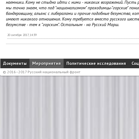
наемники. Кому не стыдно идти с ними - никаких возражений. Пусть 
мы точно знаем, что под "национализмом" проходимцы-"горские" пон
бандеровщину, альянс с либералами и прочие подобные безумства, ко
имеют никакого отношения. Кому требуется вместо русского шест
безумстве - тем к "горским". Остальным - на Русский Марш.
20 октября 2017, 14:39
Документы
Мероприятия
Политические исследования
Соц
© 2016–2017 Русский национальный фронт