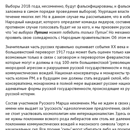
Выборы 2018 года, несомненно, будут фальсифицированы, и фальси
заложена в самом порядке проведения выборов). Узурпация власти
течение многих лет. Но в данном случае мы рассчитываем, что в из
Народный кандидат, которого определит команда лидеров, состави
противном случае голосовать будет не за кого, и мы призовем русск
что "
на выборах
Путина
может победить только Путин
". Но механи
проявить свою солидарность с Народным правительством. Об этом 
Значительная часть русских правильно оценивает события ХХ века и
большевистский переворот 1917 года может быть оценен только ка
возможным только в связи с заговором и переворотом февралистов
которые могут и должны в год 100-лети большевистской "революции
инородной агрессии и разрушения русской государственности и п
коммунистических вождей. Национал-консерваторы и монархисты тр
часть колонн РМ, а в будущем они должны стать ведущей силой, ибо
консерватизма, монархизма в полной мере выражают русские нацио
адекватные формы русской государственности, происходящие из ру
русской истории.
Состав участников Русского Марша неизменен. Мы не ждем в своих р
имени или выдает за "русскость" идеологические предпочтения, сво
не стоит участвовать космополитам или интернационалистам. Здесь
не нужны поклонники всякого рода либерастов или столь же далеки
поклонники коммунистических вождей и масонского символа "серп и м
национальных сил. Все прочие "силы" могут убираться либо на прок