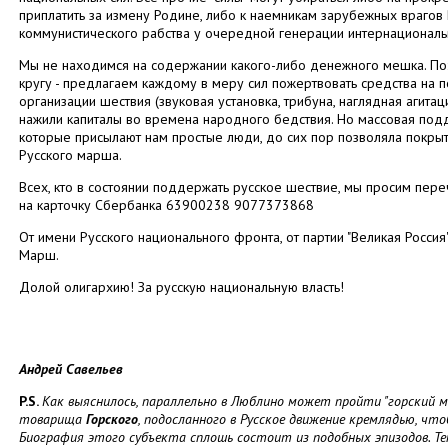
приплатить за измену Родине, либо к наемникам зарубежных врагов 
коммунистического рабства у очередной генерации интернационал
Мы не находимся на содержании какого-либо денежного мешка. Поэт
кругу - предлагаем каждому в меру сил пожертвовать средства на
организации шествия (звуковая установка, трибуна, наглядная агитац
нажили капиталы во времена народного бедствия. Но массовая по
которые присылают нам простые люди, до сих пор позволяла покры
Русского марша.
Всех, кто в состоянии поддержать русское шествие, мы просим пер
на карточку Сбербанка 63900238 9077373868
От имени Русского национального фронта, от партии "Великая Росси
Марш.
Долой олигархию! За русскую национальную власть!
Андрей Савельев
P.S.
Как выяснилось, параллельно в Люблино может пройти "горский ма
товарища
Горского
, подосланного в Русское движение кремлядью, чт
Биография этого субъекта сплошь состоит из подобных эпизодов. Теп