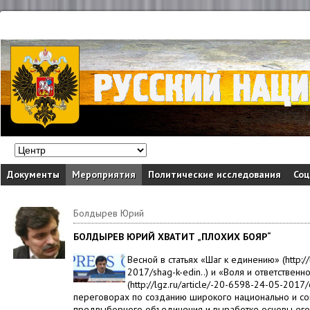
Документы
Мероприятия
Политические исследования
Соц
Болдырев Юрий
БОЛДЫРЕВ ЮРИЙ ХВАТИТ „ПЛОХИХ БОЯР“
Весной в статьях «Шаг к единению» (http://
2017/shag-k-edin..) и «Воля и ответственно
(http://lgz.ru/article/-20-6598-24-05-2017/
переговорах по созданию широкого национально и с
предвыборного объединения и выработке основы его