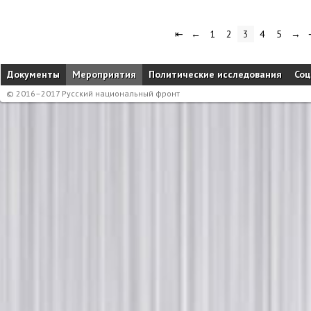
⇤
←
1
2
3
4
5
→
Документы
Мероприятия
Политические исследования
Соц
© 2016–2017 Русский национальный фронт