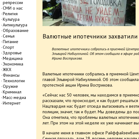
репрессии
СМИ о нас
Религия
Культура
Антикультура
Образование
Валютные ипотечники захватили
Семья
Питание
Спорт
Валютные ипотечники собрались в приемной Централь
Здоровье
Эльвирой Набиуллиной. Об этом сообщила в эфире р
Медицина
Ирина Вострикова.
Экономика
ЖКХ
Валютные ипотечники собрались в приемной Центр
Финансы
главой Эльвирой Набиуллиной. Об этом сообщил
Технологии
протестной акции Ирина Вострикова.
Оружие
Криминал
«Сейчас нас 50 человек, мы находимся в приемно
Масс-медиа
рассказали, что происходит, и как будет решатьс
Интернет
Нацгвардия нас будет отсюда вытаскивать и везти
полиции, значит, так и будет. Мы доведены до п
Она отметила, что проблемы валютных ипотечник
лет. При этом на этой неделе их уже начинают вы
В начале июня в главном офисе Райффайзенбанк
Сенная площадь, дом 28, восемь человек
начали